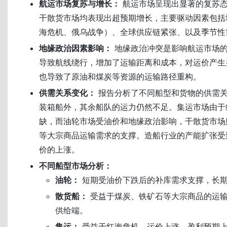
航运市场复苏与增长：
航运市场呈现出显著的复苏态
干散货市场均表现出超预期增长，主要驱动因素包括
海危机、俄乌战争）、全球供应链紧张、以及季节性
地缘政治因素影响：
地缘政治冲突是影响航运市场
导致航线绕行，增加了运输距离和成本，对运价产生
也导致了原油和煤炭等资源的运输路径重构。
供需关系变化：
报告分析了不同船型和货物的供需
装箱船外，其余船队的运力仍然不足。集运市场由于
缺，而油轮市场受油价和地缘政治影响，干散货市场
等大宗商品运输需求的支撑。造船行业的产能扩张受
价的上涨。
不同船型市场分析：
油轮：
短期受油价下跌后的补库需求支撑，长
散货船：
受益于煤炭、铁矿石等大宗商品的运
供给端。
集运：
受益于红海危机，运价上涨，盈利预期