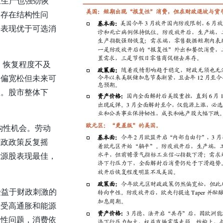
业生产也强劲恢
场存在结构性问
块表现优于可选消
，恢复程度不及
仍偏宽松但未来可
息。股市整体下
构性机会。劳动
财政政策反复摇
能源股表现最佳，
受益于财政刺激的
区受高通胀和能源
构性问题，消费依