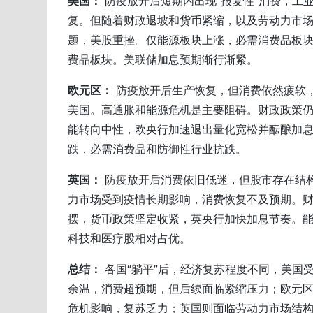
美国：
防疫放开后短期内出现“报复性”消费，工
复。但随着财政退坡和货币紧缩，以及劳动力市
题，美股重挫。仅能源板块上涨，必需消费品板
费品板块。美联储加息预期渐行渐紧。
欧元区：
防疫放开后生产恢复，但消费依然疲软
美国。高通胀和能源危机是主要阻碍。财政政策
能转向中性，欧央行加速退出量化宽松并酝酿加
跌，必需消费品和防御性行业抗跌。
英国：
防疫放开后消费依旧低迷，但股市存在结
力市场受到疫情长期影响，消费恢复不及预期。
摆，货币政策坚定收紧，英央行加快加息节奏。
科技和医疗股相对占优。
总结：
各国“躺平”后，经济复苏程度不同，美国
余温，消费超预期，但后续面临紧缩压力；欧元
危机影响，复苏乏力；英国则面临劳动力市场结