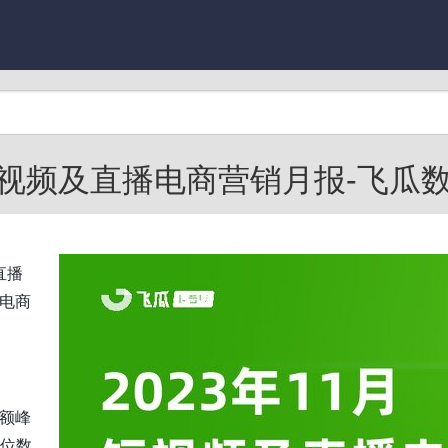
短视频及直播电商营销月报-飞瓜数据-2
直播
、电商
售额峰
双位数