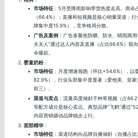
市场特征
：5月受降雨影响带货热度走高。雨伞
（66.4%）；直播和短视频是核心销量渠道；
牌集中度15.9%），竞争格局分散。
广告及案例
：广告多聚焦防晒、防水、晴雨两用
夫夫人”通过达人内容及直播（占比66.6%）双
伞爆款。
婴童奶粉
：
市场特征
：月度增速领跑（环比+54.6%），
82.9%），行业头部集中度显著（爱他美、皇
前三）。
渠道与卖点
：流量高度倾斜于种草视频（占86.
等配方成分是核心卖点。典型品牌“飞鹤”通过“5
内容营销撬动品牌稳步上行。
面部精华
：
市场特征
：渠道结构向品牌自播倾斜（自播占比升