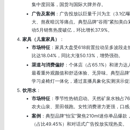
集中度回落，国货与国际大牌并存。
广告及案例
：广告投放以巨量千川为主（3.1亿
大、熬夜暗沉等痛点。典型品牌“谷雨”紧扣美白
动5月销售热度破亿，环比增长37.9%。
家具（儿童家具）
：
市场特征
：家具大盘受618前置拉动呈多波段走
比达18.04%，同比大涨50.13%，增势强劲。
渠道与消费偏好
：个体店（占65.1%）和潜力
最看重外观颜值和舒适体验、无异味。典型品牌“ig
学习桌椅灯一体化，通过直播具象化实测演示促
饮用水
：
市场特征
：季节性热销启动。天然矿泉水独占76
农夫山泉、景田领跑。女性消费潜力更强，口感
案例
：典型品牌“怡宝”聚焦210ml迷你单品爆
（占比49.45%）和对话式广告投放实现热卖。