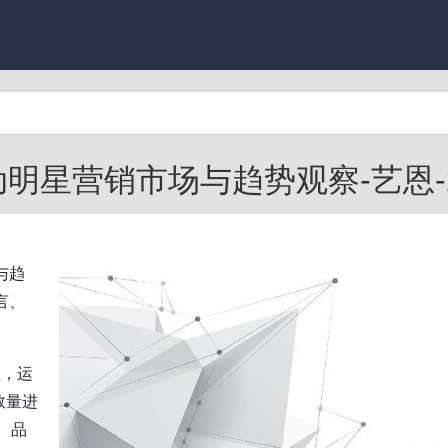
动明星营销市场与趋势观察-艺恩-202
与趋
言、
温，运
数量进
。品