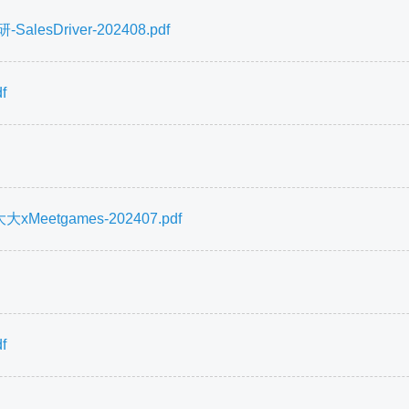
Driver-202408.pdf
f
etgames-202407.pdf
f