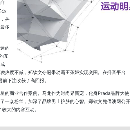
、商
多运
存，乒
量最多
球迷的
的互
得成
爱凌热度不减，郑钦文夺冠带动霸王茶姬实现突围。在抖音平台
程提前下注收获了高回报。
星的商业合作案例。马龙作为时尚界新宠，化身Prada品牌大使
割了一众粉丝，加深了品牌男士护肤的心智。郑钦文凭借澳网公
了较大的内容互动。