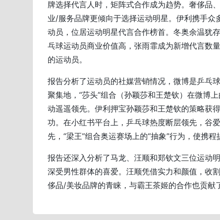
牌选择代言人时，矩阵式合作成为趋势。奢侈品
业/服务品牌更倾向于选择运动明星。伊利携手众
动员，位居运动明星代言合作榜首。冬奥余温犹
乓球运动员商业价值高，张雨霏成为新增代言数
的运动员。
报告分析了运动员的社媒营销情况，微博是乒乓
聚集地，“莎头”组合（孙颖莎和王楚钦）在微博上
动遥遥领先。伊利押宝孙颖莎和王楚钦的策略获
功。在小红书平台上，乒乓球热度断层领先，谷
先，“梁王”组合奥运赛场上的“抽象”行为，使携
报告还深入分析了马龙、汪顺和郑钦文三位运动明
深受男性群体的喜爱。汪顺凭借实力和颜值，收
侈品/美妆品牌的青睐，与霸王茶姬的合作也贡献