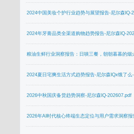
2024中国美妆个护行业趋势与展望报告-尼尔森IQ-2024
2024年牙膏品类全渠道购物趋势报告-尼尔森IQ-20240
粮油生鲜行业洞察报告：日啖三餐，朝朝暮暮的烟火气-尼尔
2024夏日宅爽生活方式趋势报告-尼尔森IQx饿了么-202
2026中秋国庆备货趋势洞察-尼尔森IQ-202607.pdf
2026年AI时代核心终端生态定位与用户需求洞察报告-尼尔