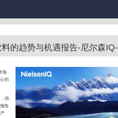
饮料的趋势与机遇报告-尼尔森IQ-202
市场
信心仍
。
足，消
。报告
的产