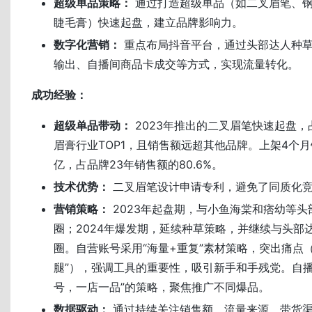
超级单品策略：
通过打造超级单品（如二叉眉笔、钢
睫毛膏）快速起盘，建立品牌影响力。
数字化营销：
重点布局抖音平台，通过头部达人种
输出、自播间商品卡成交等方式，实现流量转化。
成功经验：
超级单品带动：
2023年推出的二叉眉笔快速起盘，
眉膏行业TOP1，且销售额远超其他品牌。上架4个月销
亿，占品牌23年销售额的80.6%。
技术优势：
二叉眉笔设计申请专利，避免了同质化
营销策略：
2023年起盘期，与小鱼海棠和痞幼等
圈；2024年爆发期，延续种草策略，并继续与头部
圈。自营账号采用“海量+重复”素材策略，突出痛点（
腿”），强调工具的重要性，吸引新手和手残党。自播
号，一店一品”的策略，聚焦推广不同爆品。
数据驱动：
通过持续关注销售额、流量来源、带货