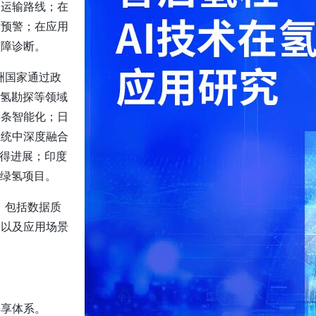
划运输路线；在
险预警；在应用
故障诊断。
洲国家通过政
然氢勘探等领域
链条智能化；日
系统中深度融合
取得进展；印度
的绿氢项目。
，包括数据质
乏以及应用场景
：
共享体系。