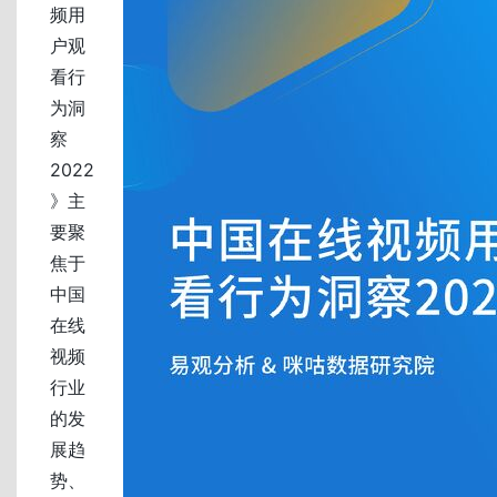
频用
户观
看行
为洞
察
2022
》主
要聚
焦于
中国
在线
视频
行业
的发
展趋
势、