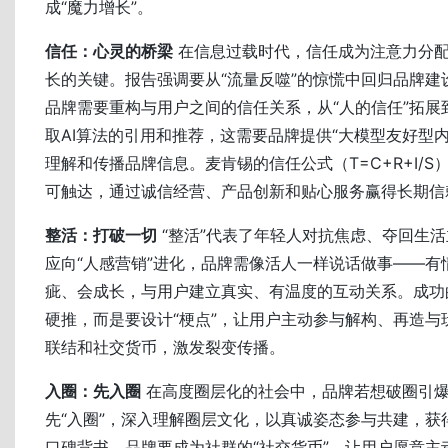
成“魔力增长”。
信任：心灵的桥梁
在信息过载时代，信任成为注意力分
长的关键。报告强调要从“流量反噬”的惊慌中回归品牌建
品牌需要重构与用户之间的信任关系，从“人的信任”拓展到
取AI算法的引用和推荐，这需要品牌提供“大模型友好型内
理解和传播品牌信息。麦肯锡的信任公式（T=C+R+I/
可触达，通过诚信经营、产品创新和贴心服务赢得长期信
整活：打破一切
“整活”代表了年轻人对抗焦虑、夺回生
应向“人感营销”进化，品牌需像活人一样说话做事——有
疵、会成长，与用户建立真实、有温度的互动关系。成功的
硬推，而是要设计“梗点”，让用户主动参与解构、再造与
联结和社交货币，激发裂变传播。
入圈：先入圈
在高度圈层化的社会中，品牌若想破圈引
先“入圈”，深入理解圈层文化，以真诚姿态参与共建，获
口碑背书。品牌要成为社群的“社交货币”，让用户愿意主动