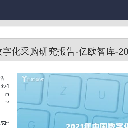
数字化采购研究报告-亿欧智库-2021
报告，
未来机
程、市
型、企
组成部