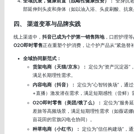
全域抗衰，健康前置（战略性健康投资）：
全身抗老
部延伸到头皮和身体（如以油入浴、头皮刷酸、抗衰
四、 渠道变革与品牌实践
线上渠道中，
抖音已成为个护第一销售阵地
，口腔护理等
O2O即时零售
正在重塑个护消费，让个护产品从“紧急替补
全域协同新范式：
货架电商（天猫/京东）：
定位为“资产沉淀器”
满足长期理性需求。
内容电商（抖音）：
定位为“心智转换场”，通
+直播）激发潜在需求，满足短期感性（尝鲜）
O2O即时零售（美团/饿了么）：
定位为“服务延
差旅等高频场景，满足短期理性需求（如薇诺娜
亩花田的官旗闪电仓协同）。
种草电商（小红书）：
定位为“信任构建场”，