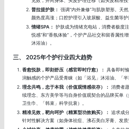
见效，并向身体、头皮护理迁移（如头皮精准投
普拉提护肤：
强调“内外兼修”与肌肤塑形。天
颜热度高涨；口腔护理引入玻尿酸、益生菌等护
情绪SPA：
护肤成为情绪充电站，消费者极度注
悦感”和“香氛体验”，个护产品社交和留香属性
沐浴油）。
三、 2025年个护行业四大趋势
香愈悦肤，即刻舒压（感官即时疗愈）：
具备即时愉
润触感的个护产品受青睐（如「浴见」沐浴油、「半
理念共鸣，忠于本我（价值观情感依存）：
消费者愿
续理念、东方美学等与自身价值观契合的品牌买单（
卫生巾、「韩束」科学抗衰）。
精准见效，靶向呵护（精算型功效购买）：
追求成分
针对性解决方案（如身体祛痘、沸石美白牙膏、发质