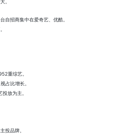
最大。
平台自招商集中在爱奇艺、优酷。
商。
。
952重综艺。
卫视占比增长。
艺投放为主。
剧主投品牌。