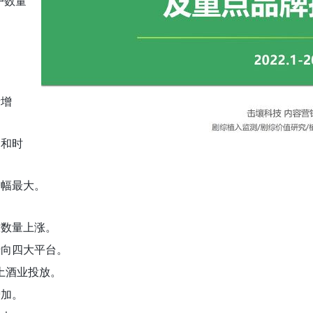
户数量
量增
户和时
增幅最大。
放数量上涨。
转向四大平台。
土酒业投放。
增加。