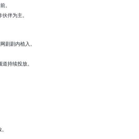
靠前。
作伙伴为主。
增网剧剧内植入。
。
频道持续投放。
放。