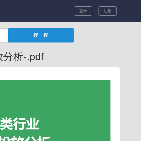
登录
注册
析-.pdf