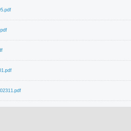
.pdf
df
f
.pdf
11.pdf