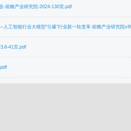
瞻产业研究院-2024-130页.pdf
人工智能行业大模型“引爆”行业新一轮变革-前瞻产业研究院x华为云-2
-41页.pdf
df
Ai助手
|
获取积分
|
联系我们
|
京ICP备12040723号
Copyright ©2019 QQ交流群:812565036 41.07ms