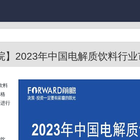
】2023年中国电解质饮料行业市
饮料
场格
业进行
质饮