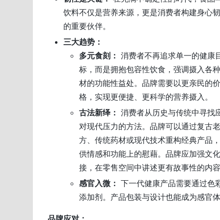
饮料不仅是营养来源，更是消费者构建身心
的重要伙伴。
三大趋势：
多元食刻：
消费者不再追求单一的健康
标，而是拥抱包容性饮食，强调摄入各
材的功能性益处。品牌需要以更亲民的
格，实现更便捷、更科学的营养摄入。
古法新绎：
消费者从历史与传统中寻找
对现代压力的方法。品牌可以通过复古
方、传统药材或现代技术重构经典产品
供情感和功能上的慰藉。品牌应加强文
接，在零售空间中讲述更有故事性的内
感官入微：
下一代健康产品需要通过色
添加剂。产品包装与设计也能成为感官
品牌应对：