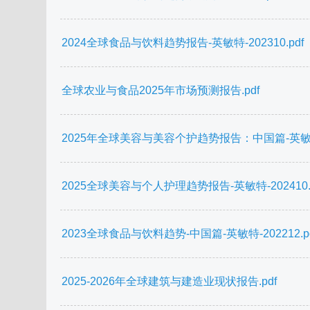
2024全球食品与饮料趋势报告-英敏特-202310.pdf
全球农业与食品2025年市场预测报告.pdf
2025年全球美容与美容个护趋势报告：中国篇-英敏特-2
2025全球美容与个人护理趋势报告-英敏特-202410.p
2023全球食品与饮料趋势-中国篇-英敏特-202212.p
2025-2026年全球建筑与建造业现状报告.pdf