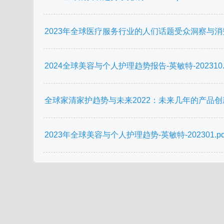
2023年全球医疗服务行业的人们话题受众洞察与消费趋势
2024全球美容与个人护理趋势报告-英敏特-202310.p
全球家清家护趋势与未来2022：未来几年的产品创新方向
2023年全球美容与个人护理趋势-英敏特-202301.pd