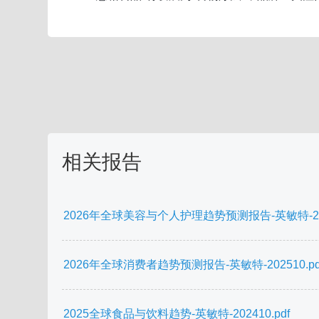
相关报告
2026年全球美容与个人护理趋势预测报告-英敏特-2025
2026年全球消费者趋势预测报告-英敏特-202510.pd
2025全球食品与饮料趋势-英敏特-202410.pdf