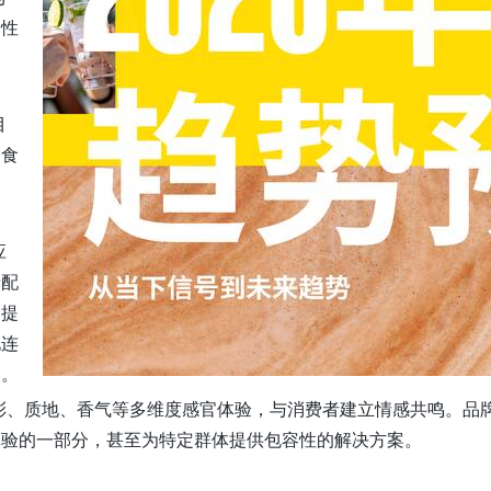
韧性
目
种食
价
应
老配
，提
化连
容。
彩、质地、香气等多维度感官体验，与消费者建立情感共鸣。品
体验的一部分，甚至为特定群体提供包容性的解决方案。