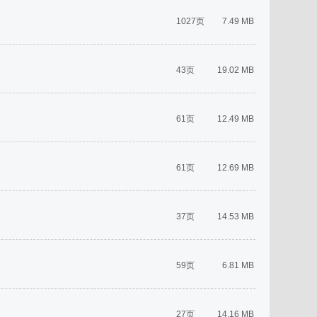
1027页
7.49 MB
43页
19.02 MB
61页
12.49 MB
61页
12.69 MB
37页
14.53 MB
59页
6.81 MB
27页
14.16 MB