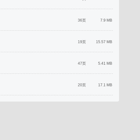
36页
7.9 MB
19页
15.57 MB
47页
5.41 MB
20页
17.1 MB