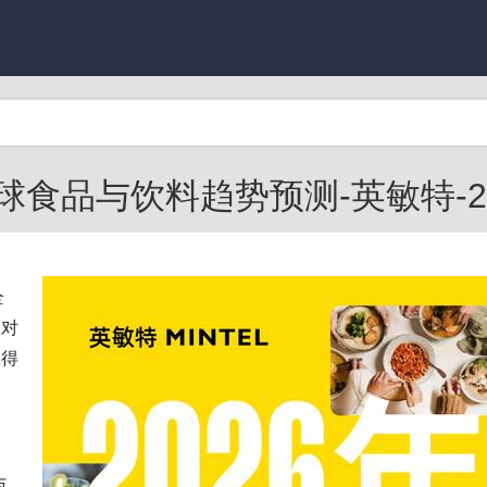
球食品与饮料趋势预测-英敏特-202
全
应对
赢得
与