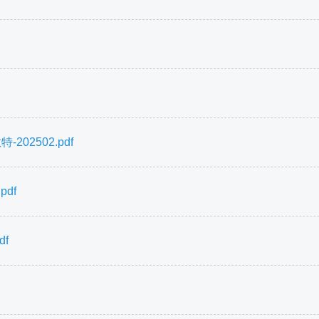
02502.pdf
df
df