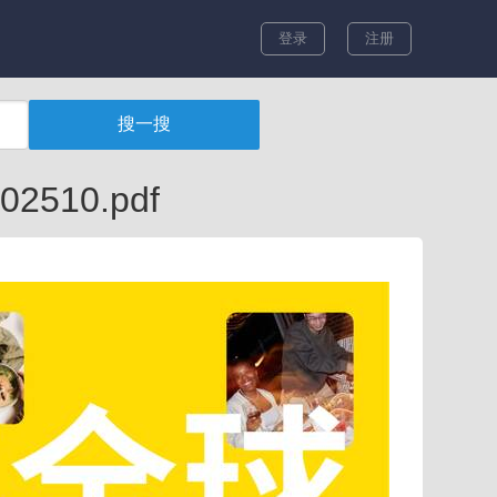
登录
注册
510.pdf