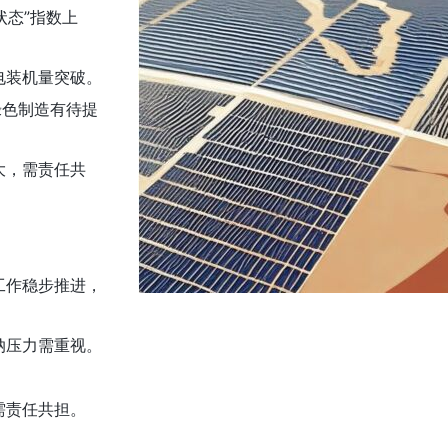
状态”指数上
电装机量突破。
绿色制造有待提
大，需责任共
工作稳步推进，
纳压力需重视。
需责任共担。