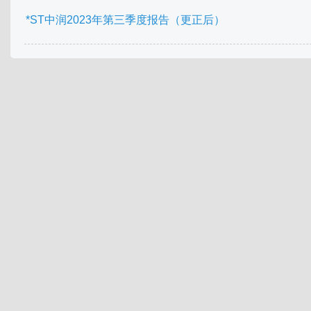
*ST中润2023年第三季度报告（更正后）