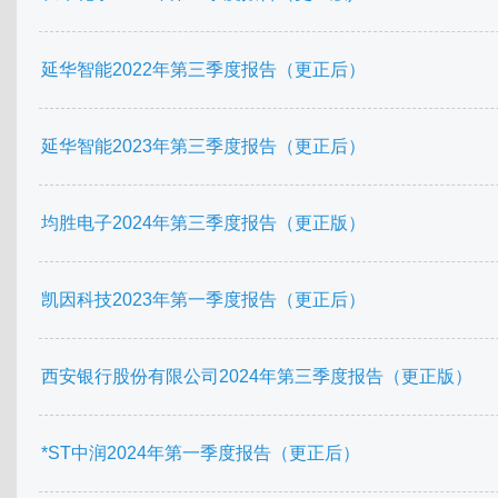
延华智能2022年第三季度报告（更正后）
延华智能2023年第三季度报告（更正后）
均胜电子2024年第三季度报告（更正版）
凯因科技2023年第一季度报告（更正后）
西安银行股份有限公司2024年第三季度报告（更正版）
*ST中润2024年第一季度报告（更正后）