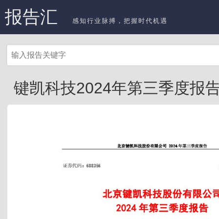
报告汇
感知行业脉搏，把握时代机遇
键凯科技2024年第三季度报