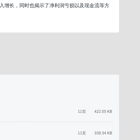
收入增长，同时也揭示了净利润亏损以及现金流等方
11页
422.55 KB
11页
339.34 KB