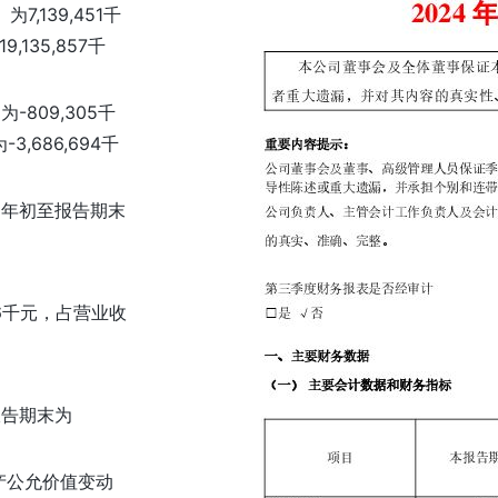
,139,451千
135,857千
809,305千
,686,694千
。年初至报告期末
26千元，占营业收
。
报告期末为
产公允价值变动